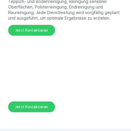
Teppich- und Bodenreinigung, Reinigung sensibler
Oberflächen, Polsterreinigung, Endreinigung und
Baureinigung. Jede Dienstleistung wird sorgfältig geplant
und ausgeführt, um optimale Ergebnisse zu erzielen.
Jetzt Kontaktieren
Jetzt eine professionelle
Reinigung sichern!
Erleben Sie den Unterschied mit unserem professionellen
Reinigungsservice! Unsere erfahrenen Reinigungskräfte
stehen bereit, um Ihre Immobilie makellos zu hinterlassen.
Jetzt Kontaktieren