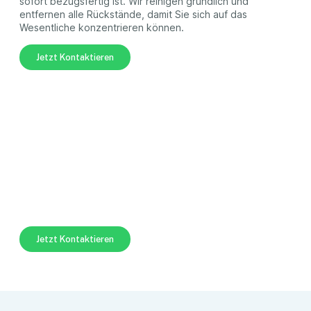
sofort bezugsfertig ist. Wir reinigen gründlich und
entfernen alle Rückstände, damit Sie sich auf das
Wesentliche konzentrieren können.
Jetzt Kontaktieren
Jetzt eine professionelle
Reinigung sichern!
Erleben Sie den Unterschied mit unserem professionellen
Reinigungsservice! Unsere erfahrenen Reinigungskräfte
stehen bereit, um Ihre Immobilie makellos zu hinterlassen.
Jetzt Kontaktieren