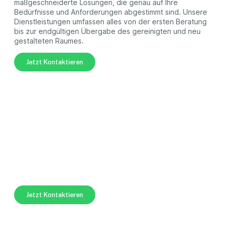
maßgeschneiderte Lösungen, die genau auf Ihre
Bedürfnisse und Anforderungen abgestimmt sind. Unsere
Dienstleistungen umfassen alles von der ersten Beratung
bis zur endgültigen Übergabe des gereinigten und neu
gestalteten Raumes.
Jetzt Kontaktieren
Jetzt kostenlose Erstbesichtigung
sichern!
Kontaktieren Sie uns noch heute, um Ihre
Haushaltsauflösung zu planen und zu starten. Schaffen Sie
Platz für Klarheit und Freiheit in Ihrem Zuhause.
Jetzt Kontaktieren